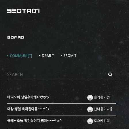
BOARD
• COMMUNI[T]
• DEAR T
• FROM T
태지오빠 생일추카해요♡♡♡
옹기종기꼉
대장 생일 축하한다옹~~ ^^/
난나옹이다옹
글쎄~ 오늘 정현절이지 뭐야~~~^ㅁ^
토스카신생