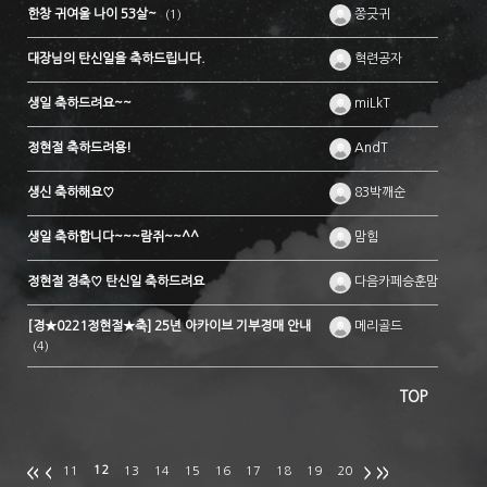
한창 귀여울 나이 53살~
쫑긋귀
(1)
대장님의 탄신일을 축하드립니다.
혁련공자
생일 축하드려요~~
miLkT
정현절 축하드려용!
AndT
생신 축하해요♡
83박깨순
생일 축하합니다~~~람쥐~~^^
맘힘
정현절 경축♡ 탄신일 축하드려요
다음카페승훈맘
[경★0221정현절★축] 25년 아카이브 기부경매 안내
메리골드
(4)
TOP
12
11
13
14
15
16
17
18
19
20