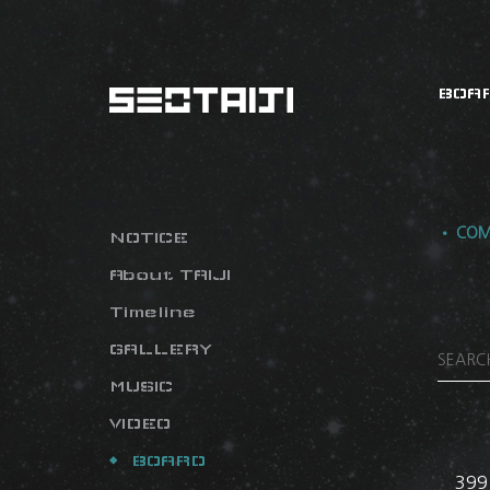
BOA
• COM
NOTICE
About TAIJI
Timeline
GALLERY
MUSIC
VIDEO
BOARD
399