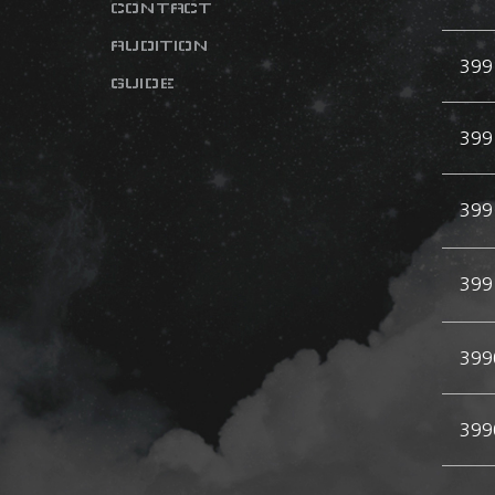
CONTACT
AUDITION
399
GUIDE
399
399
399
399
399