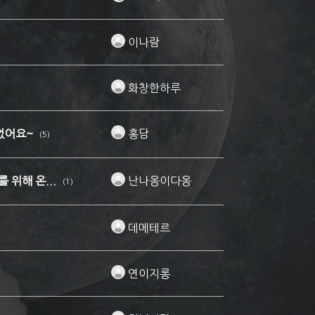
이나람
화창한하루
되었어요~
홍담
(5)
 위해 온...
난나옹이다옹
(1)
데메테르
연이지롱