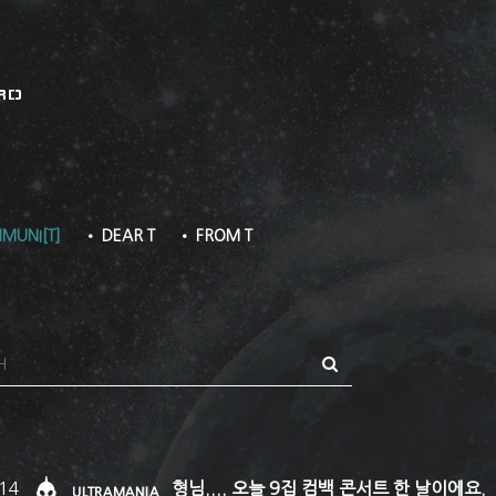
RD
MUNI[T]
• DEAR T
• FROM T
14
형님.... 오늘 9집 컴백 콘서트 한 날이에요.