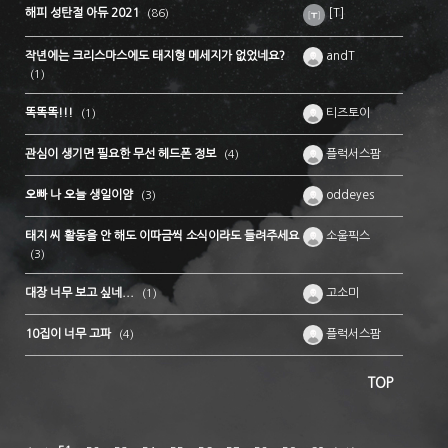
해피 성탄절 아듀 2021
[T]
(86)
작년에는 크리스마스에도 태지형 메세지가 없었네요?
andT
(1)
똑똑똑!!!
티즈토이
(1)
관심이 생기면 필요한 무선 헤드폰 정보
플럭서스팜
(4)
오빠 나 오늘 생일이얌
oddeyes
(3)
태지 씨 활동을 안 해도 이따금씩 소식이라도 들려주세요
소울픽스
(3)
대장 너무 보고 싶네...
고소미
(1)
10집이 너무 고파
플럭서스팜
(4)
TOP