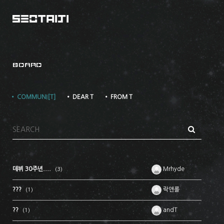
BOARD
• COMMUNI[T]
• DEAR T
• FROM T
데뷔 30주년....
Mrhyde
(3)
???
락앤롤
(1)
??
andT
(1)