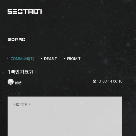
BOARD
• COMMUNI[T]
• DEAR T
• FROM T
1빠인가요?!
13-08-14 00:10
남군
새둥지다!!!