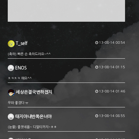
13-08-14 00:54
T_self
(축하) 빠른 손 축하드려요~^^
13-08-14 01:15
ENOS
ㅊㅋㅊㅋ 해요^^
13-08-14 01:46
세상은결국변하겠지
우와 좋겠다 ㅠ
13-08-14 08:55
태지야내반쪽은너야
(눈물) 좋겟네욤~ 디얼티까지~ㅎㅎ