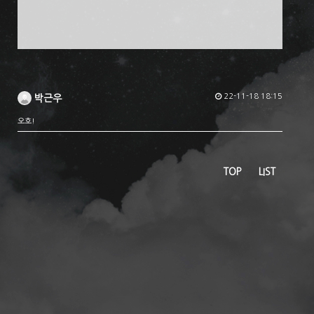
22-11-18 18:15
박근우
오호!
TOP
LIST