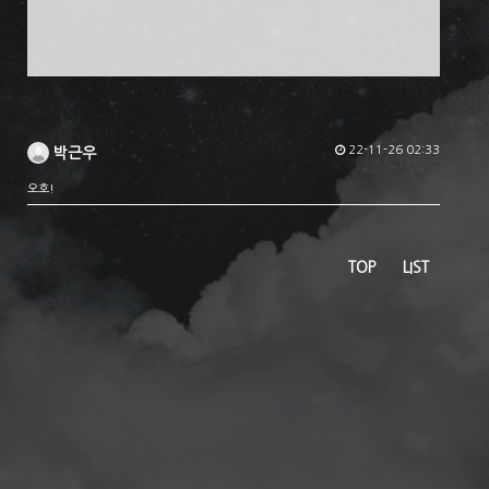
22-11-26 02:33
박근우
오호!
TOP
LIST