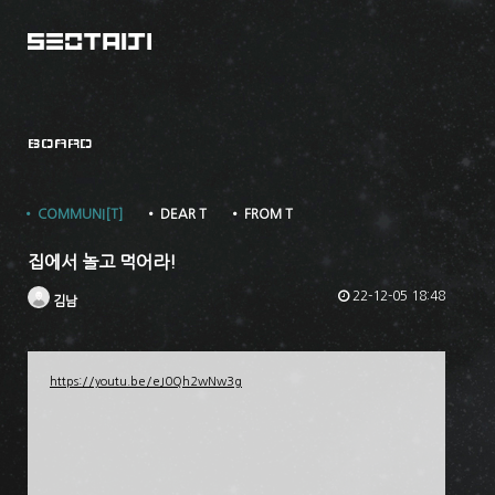
BOARD
• COMMUNI[T]
• DEAR T
• FROM T
집에서 놀고 먹어라!
22-12-05 18:48
김남
https://youtu.be/eJ0Qh2wNw3g