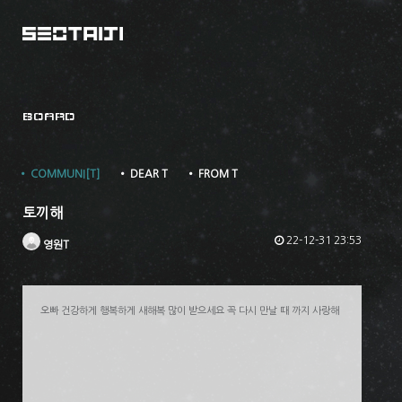
BOARD
• COMMUNI[T]
• DEAR T
• FROM T
토끼해
22-12-31 23:53
영원T
오빠 건강하게 행복하게 새해복 많이 받으세요 꼭 다시 만날 때 까지 사랑해