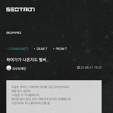
BOARD
• COMMUNI[T]
• DEAR T
• FROM T
하여가가 나온지도 벌써..
23-06-21 19:23
괴수외계인
오늘은 하여가, 서태지와 아이들 2집 30주년이네요.
대장 보고 싶어요.
10집은 더 기다릴테니까,
담이랑 담이 엄마, 담이 아빠 모두 본지도 오래됐는데
사진이라도 하나 올려주며 근황 좀..