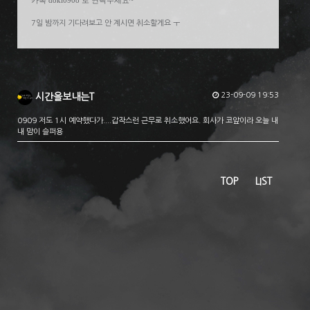
카톡 doki0908 로 연락주세요~
7일 밤까지 기다려보고 안 계시면 취소할게요 ㅜ
23-09-09 19:53
시간을보내는T
0909 저도 1시 예약했다가....갑작스런 근무로 취소했어요. 회사가 코앞이라 오늘 내
내 맘이 슬퍼용
TOP
LIST