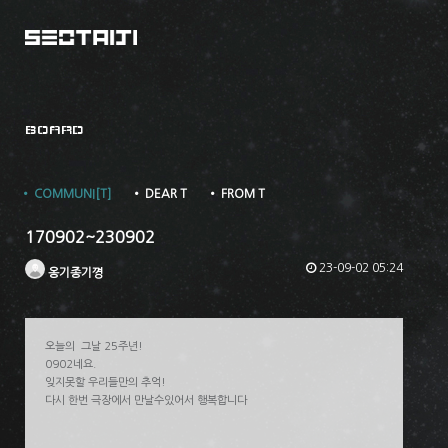
BOARD
• COMMUNI[T]
• DEAR T
• FROM T
170902~230902
23-09-02 05:24
옹기종기꼉
오늘의 그날 25주년!
0902네요.
잊지못할 우리들만의 추억!
다시 한번 극장에서 만날수있어서 행복합니다