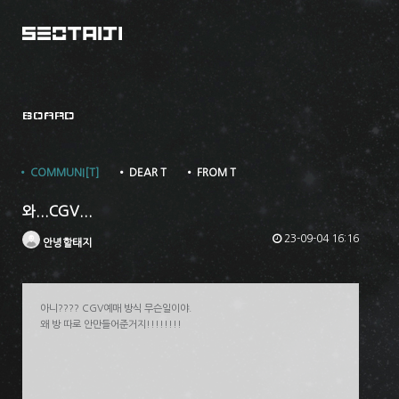
BOARD
• COMMUNI[T]
• DEAR T
• FROM T
와...CGV...
23-09-04 16:16
안녕할태지
아니???? CGV예매 방식 무슨일이야.
왜 방 따로 안만들어준거지!!!!!!!!