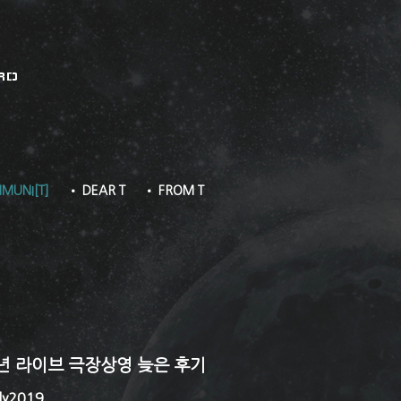
RD
MUNI[T]
• DEAR T
• FROM T
년 라이브 극장상영 늦은 후기
ly2019