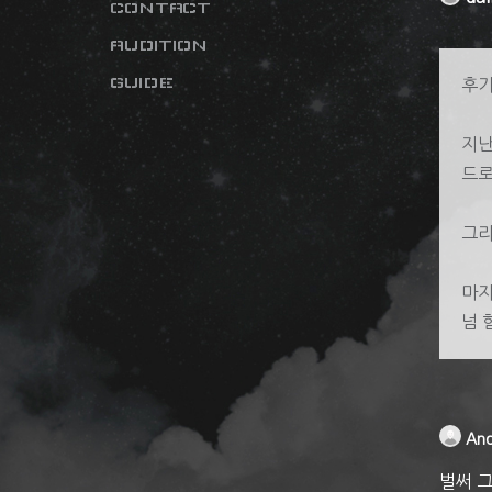
CONTACT
AUDITION
GUIDE
후기
지난
드로
그리
마지
넘 
An
벌써 