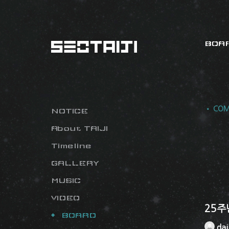
BOA
• COM
NOTICE
About TAIJI
Timeline
GALLERY
MUSIC
VIDEO
25주
BOARD
dai