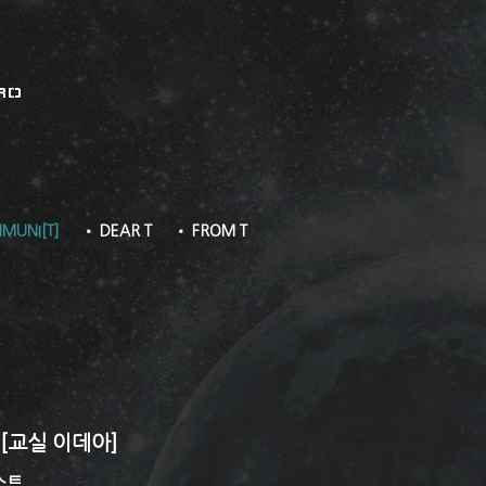
RD
MUNI[T]
• DEAR T
• FROM T
 [교실 이데아]
스트