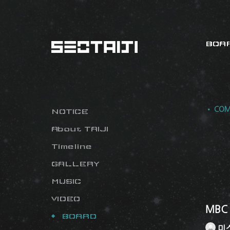
BOA
• COM
NOTICE
About TAIJI
Timeline
GALLERY
MUSIC
VIDEO
MBC
BOARD
미