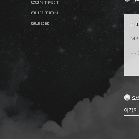
CONTACT
AUDITION
GUIDE
htt
MB
**
요
아직까