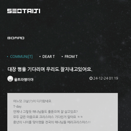
BOARD
• COMMUNI[T]
• DEAR T
• FROM T
대장 쩜을 기다리며 우리도 잘지내고있어요.
24-12-24 01:19
울트라땡이야
어느덧 그날(?)이 다가왔네요.
T-day.
언제나 그렇듯 매냐님들도 풀뜯으며 잘 살고있죠?
모두 같은 마음으로 크리스마스 기다린거 알아요 ㅋㅋ
중년의 나이를 맞이했을 전국의 매냐님들 메리크리스마스!!