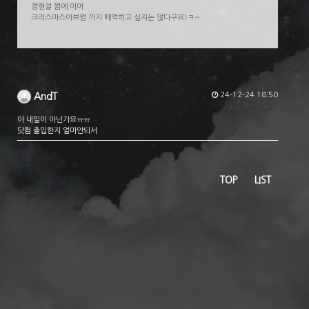
정현절 쩜에 이어
크리스마스이브쩜 까지 떼먹히고 싶지는 않다구요!ㅋ~
24-12-24 18:50
AndT
아 내일이 아닌가요ㅠㅠ
닷컴 출입한지 얼마안되서
TOP
LIST