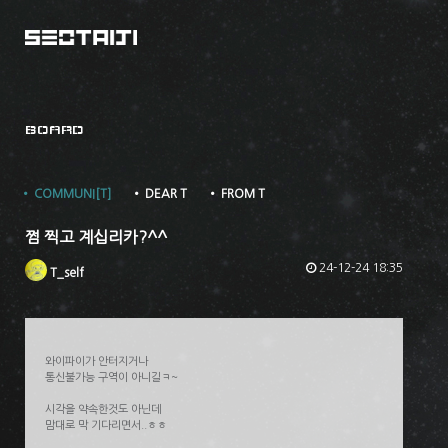
BOARD
• COMMUNI[T]
• DEAR T
• FROM T
쩜 찍고 계십리카?^^
24-12-24 18:35
T_self
와이파이가 안터지거나
통신불가능 구역이 아니길ㅋ~
시각을 약속한것도 아닌데
맘대로 막 기다리면서..ㅎㅎ