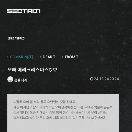
BOARD
• COMMUNI[T]
• DEAR T
• FROM T
오빠 메리크리스마스♡♡
24-12-24 20:24
웃을태지
노팔로 오빠 쩜 소식 듣고 오랜만에 닷컴 왔네요
세상 어지럽고 살기 팍팍하지만 오빠생각하면 숨이 좀 트여서 덕분에 근근히
살고 있네요 요즘 시대유감 정말 많이 생각나는 날들이네요 우리 살다보니
별거 다보고 살지만 우리 오빠 서로 의지하며 살자구용~ 넘 보구싶어용