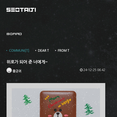
BOARD
• COMMUNI[T]
• DEAR T
• FROM T
위로가 되어 준 너에게~
24-12-25 06:42
쫑긋귀