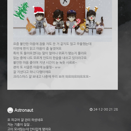
요즘 불안한 마음에 잠을 자도 잔 거 같지도 않고 우울했는데
이번에 편지 읽고 마음이 좀 놓였어요
특히 또 돌아오겠다는 말이 얼마나 위로가 됐는지 몰라요
읽는 중에 나도 모르게 안도의 한숨을 내쉬고 있더라구요
불안한 마음 졸이며 지낸 시간이 눈 녹듯 사르르~
괜히 또 서글픈 마음에 눈물핑~ ㅠㅠ
잘 지낸다고 하니 다행이에요
크리스마스 잘 보내고 나중에 우리 보러 와요와요와요오오~
24-12-30 21:28
Astronaut
오 피규어 잘 관리 하셨네요
저는 기름이 질질...
고이 모셔뒀는데 안타깝게 됐어요