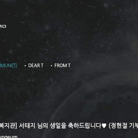
RD
MUNI[T]
• DEAR T
• FROM T
복지관] 서태지 님의 생일을 축하드립니다♥ (정현절 기
ungeum