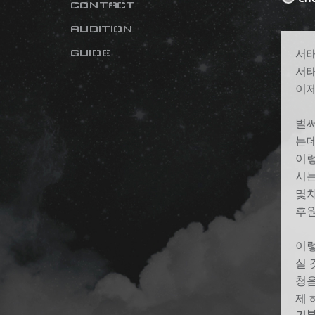
CONTACT
AUDITION
GUIDE
서태
서태
이제
벌써
는데
이렇
시는
몇
후원
이렇
실 
청
제 