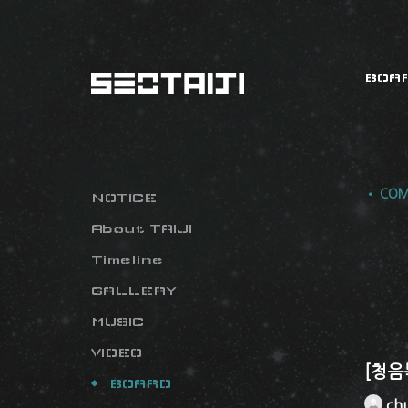
BOA
• COM
NOTICE
About TAIJI
Timeline
GALLERY
MUSIC
VIDEO
[청음
BOARD
ch