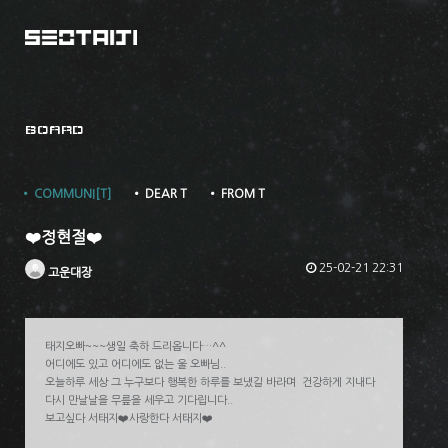
BOARD
• COMMUNI[T]
• DEAR T
• FROM T
❤️정현절❤️
25-02-21 22:31
고운대장
태지오빠~~~생일 축하 드리옵니다…^^
어디에도 있고 어디에도 없는 울 오빠님..
오늘하루 세상 그 누구보다 행복한 하루를 보냈길 바라며 건강하게 지내다
다시 만날날을 무릎을 세우고 기다립니다..
보고싶다 서태지❤️사랑한다 서태지❤️