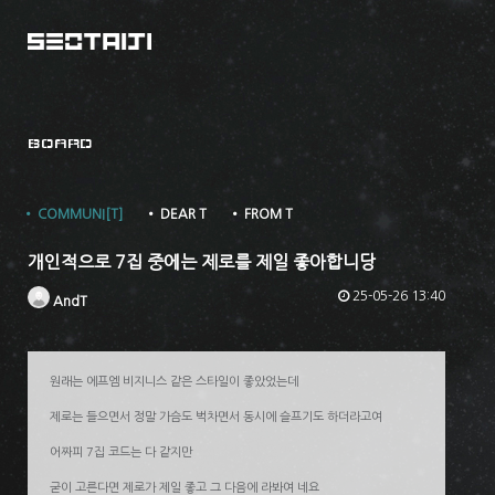
BOARD
• COMMUNI[T]
• DEAR T
• FROM T
개인적으로 7집 중에는 제로를 제일 좋아합니당
25-05-26 13:40
AndT
원래는 에프엠 비지니스 같은 스타일이 좋았었는데
제로는 들으면서 정말 가슴도 벅차면서 동시에 슬프기도 하더라고여
어짜피 7집 코드는 다 같지만
굳이 고른다면 제로가 제일 좋고 그 다음에 라봐여 네요