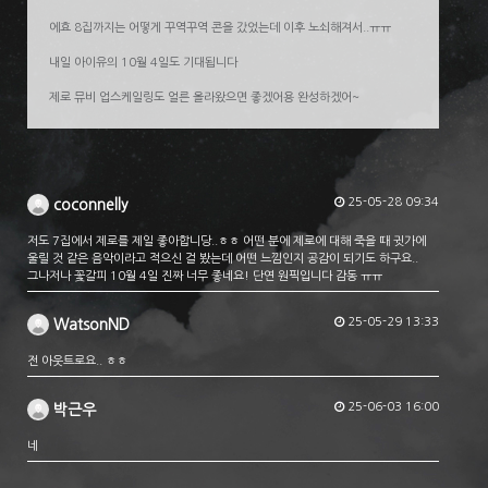
에효 8집까지는 어떻게 꾸역꾸역 콘을 갔었는데 이후 노쇠해져서..ㅠㅠ
내일 아이유의 10월 4일도 기대됩니다
제로 뮤비 업스케일링도 얼른 올라왔으면 좋겠어용 완성하겠어~
25-05-28 09:34
coconnelly
저도 7집에서 제로를 제일 좋아합니당..ㅎㅎ 어떤 분에 제로에 대해 죽을 때 귓가에
울릴 것 같은 음악이라고 적으신 걸 봤는데 어떤 느낌인지 공감이 되기도 하구요..
그나저나 꽃갈피 10월 4일 진짜 너무 좋네요! 단연 원픽입니다 감동 ㅠㅠ
25-05-29 13:33
WatsonND
전 아웃트로요.. ㅎㅎ
25-06-03 16:00
박근우
네