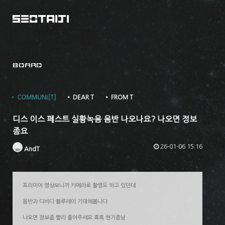
BOARD
• COMMUNI[T]
• DEAR T
• FROM T
디스 이스 페스트 실황녹음 음반 나오나요? 나오면 정보
좀요
26-01-06 15:16
AndT
프리미어 영상보니까 카메라로 촬영도 하고 있던데
음반과 디비디 블루레이 기대해봅니다
나오면 정보좀 빨리 풀어주세요 흑흑 현기증남