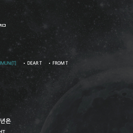
RD
MUNI[T]
• DEAR T
• FROM T
6년은
dT