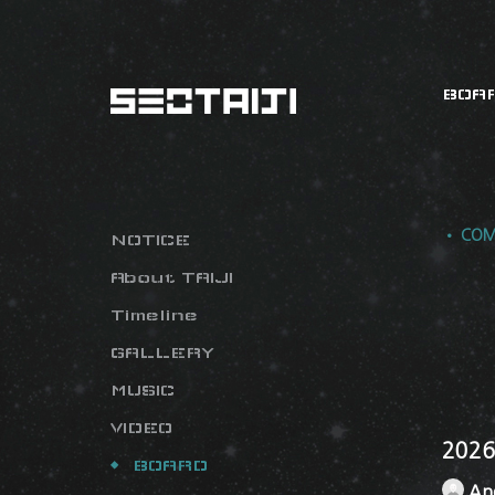
BOA
• COM
NOTICE
About TAIJI
Timeline
GALLERY
MUSIC
VIDEO
202
BOARD
An