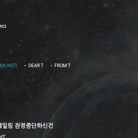
RD
MUNI[T]
• DEAR T
• FROM T
케일링 잠정중단하신건
dT