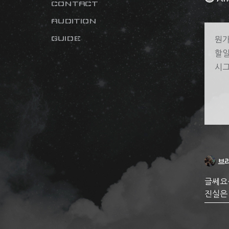
CONTACT
AUDITION
GUIDE
뭔가
할일
시
브
글쎄요
진실은