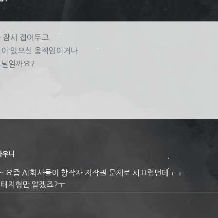
 잠시 접어두고
이 있으신 움직임이거나
그널일까요?
라우니
~ 요즘 AI회사들이 창작자 저작권 문제로 시끄럽던데ㅜㅜ
 태지형만 알겠죠?ㅜ