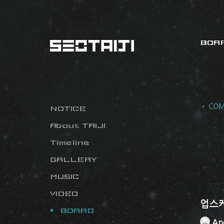
BOA
• COM
NOTICE
About TAIJI
Timeline
GALLERY
MUSIC
VIDEO
업스
BOARD
An