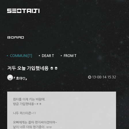
BOARD
• COMMUNI[T]
• DEAR T
• FROM T
저두 오늘 가입했네용 ㅎㅎ
13-08-14 15:32
『 호야♡』
컴터를 이제 키는 바람에..
방금 가입했네용~ㅎㅎ
나두 퍼스타콘~!!
오빠에게는 쫌따 편지써야겠어여~
날이 너무 더워 현기증이..ㅠㅠ