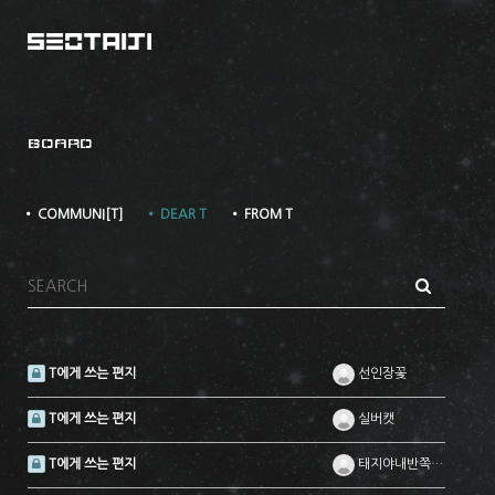
BOARD
• COMMUNI[T]
• DEAR T
• FROM T
T에게 쓰는 편지
선인장꽃
T에게 쓰는 편지
실버캣
T에게 쓰는 편지
태지야내반쪽은너야