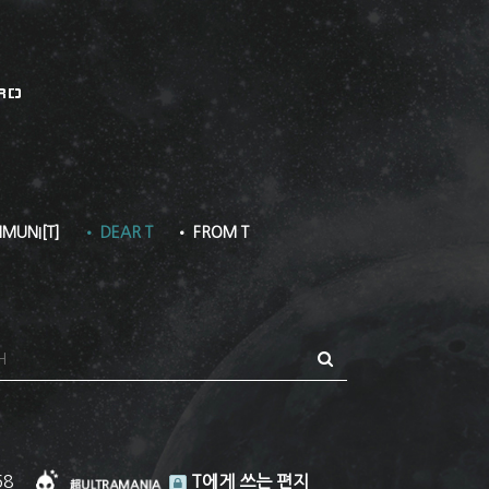
RD
MUNI[T]
• DEAR T
• FROM T
68
T에게 쓰는 편지