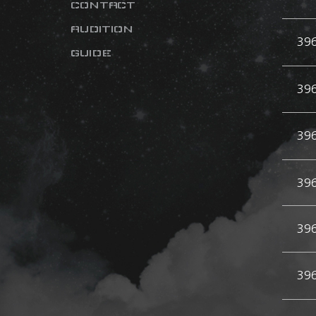
CONTACT
AUDITION
39
GUIDE
39
39
39
39
39