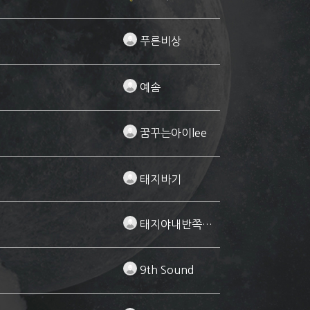
푸른비상
예솜
꿈꾸는아이lee
태지바기
태지야내반쪽은너야
9th Sound