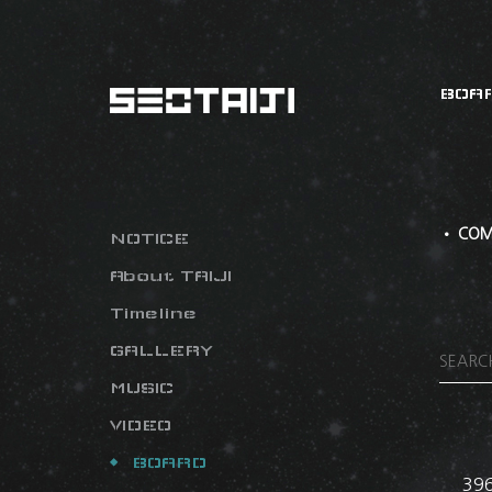
BOA
• COM
NOTICE
About TAIJI
Timeline
GALLERY
MUSIC
VIDEO
BOARD
39