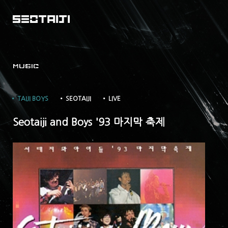
MUSIC
• TAIJI BOYS
• SEOTAIJI
• LIVE
Seotaiji and Boys '93 마지막 축제