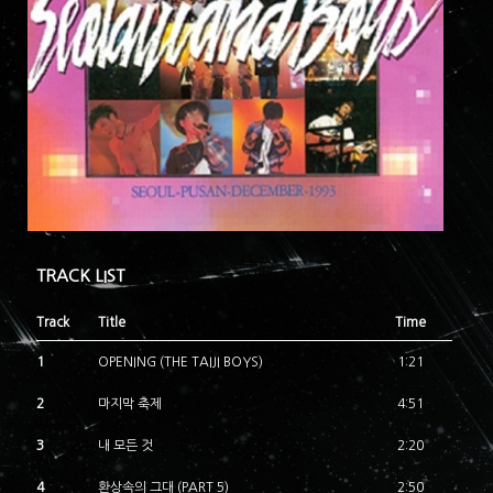
TRACK LIST
Track
Title
Time
1
OPENING (THE TAIJI BOYS)
1:21
2
마지막 축제
4:51
3
내 모든 것
2:20
4
환상속의 그대 (PART 5)
2:50