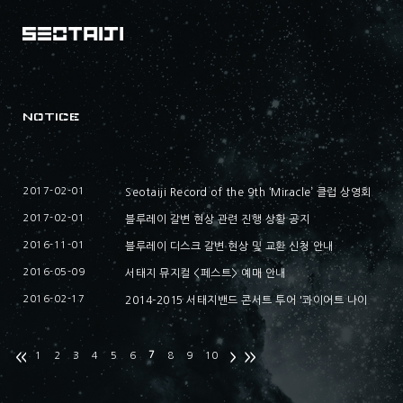
NOTICE
2017-02-01
Seotaiji Record of the 9th ‘Miracle’ 클럽 상영회
안내
2017-02-01
블루레이 갈변 현상 관련 진행 상황 공지
2016-11-01
블루레이 디스크 갈변 현상 및 교환 신청 안내
2016-05-09
서태지 뮤지컬 <페스트> 예매 안내
2016-02-17
2014-2015 서태지밴드 콘서트 투어 '콰이어트 나이
트'의 블루레이/디비디 발매 공지
7
1
2
3
4
5
6
8
9
10