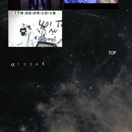
TOP
5
1
2
3
4