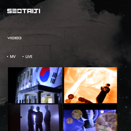
VIDEO
• MV
• LIVE