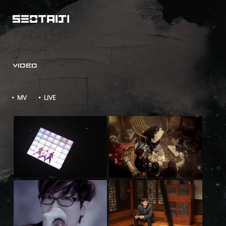
VIDEO
• MV
• LIVE