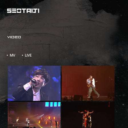
VIDEO
• MV
• LIVE