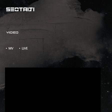
VIDEO
• MV
• LIVE
영원 M/V